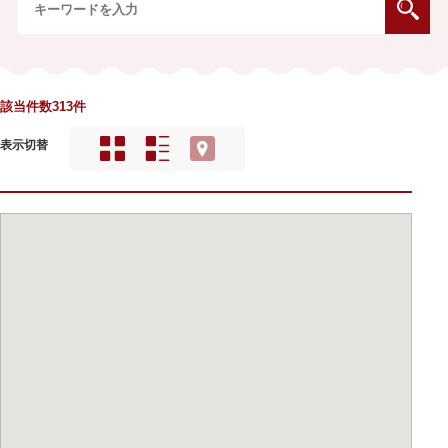
該当件数313件
表示切替