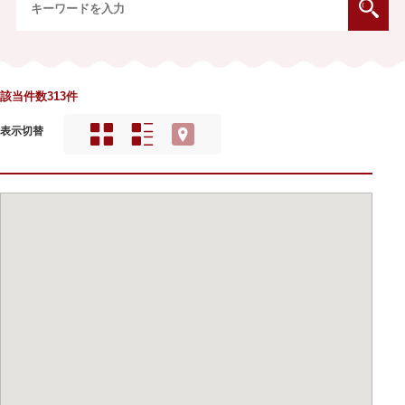
該当件数313件
表示切替