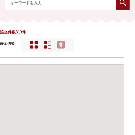
該当件数313件
表示切替