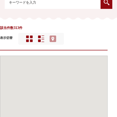
該当件数313件
表示切替