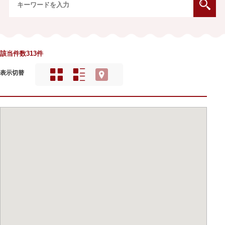
該当件数313件
表示切替