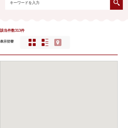
該当件数313件
表示切替