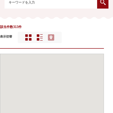
該当件数313件
表示切替