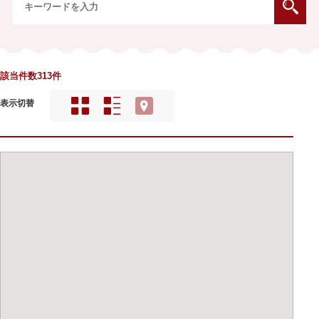
該当件数313件
表示切替