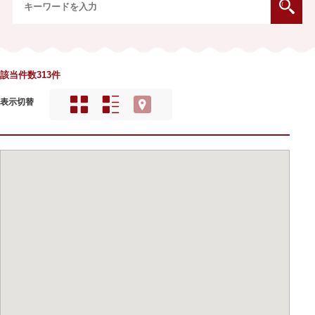
該当件数313件
表示切替