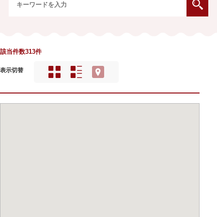
該当件数313件
表示切替