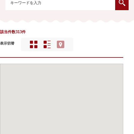
該当件数313件
表示切替