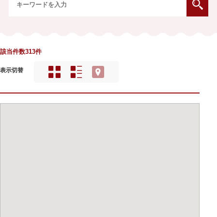
該当件数313件
表示切替