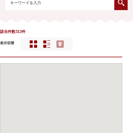
該当件数313件
表示切替