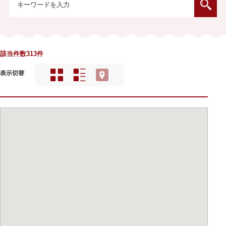
該当件数313件
表示切替