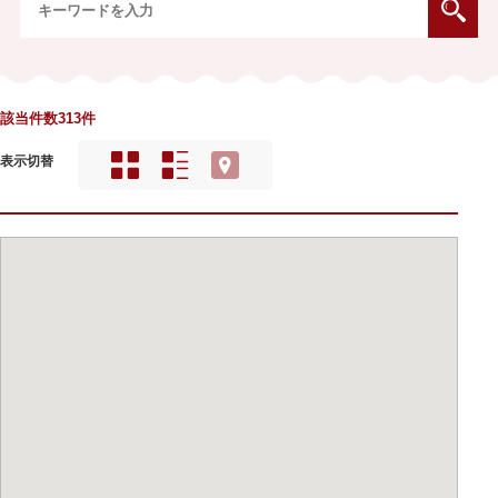
該当件数313件
表示切替