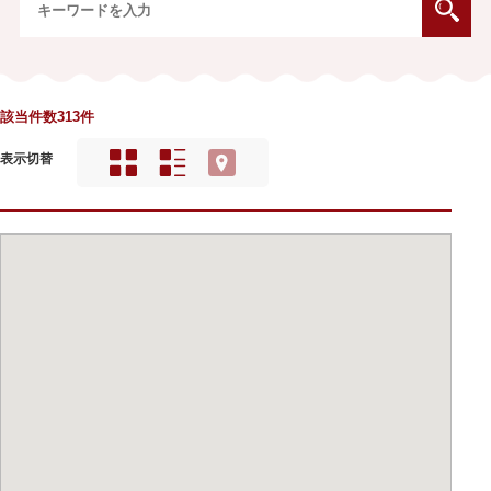
該当件数313件
表示切替