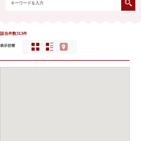
該当件数313件
表示切替