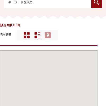
該当件数313件
表示切替