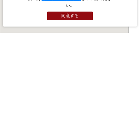
い。
同意する
PR
お役立ちサイト
（外部サイトに遷移します）