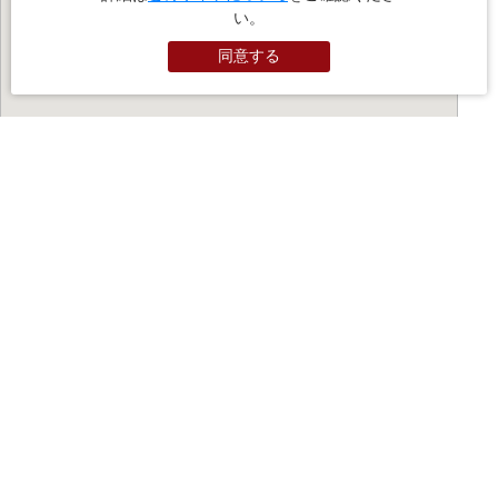
い。
同意する
PR
お役立ちサイト
（外部サイトに遷移します）