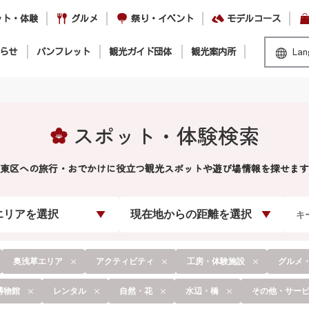
ット・体験
グルメ
祭り・イベント
モデルコース
らせ
パンフレット
観光ガイド団体
観光案内所
Lan
スポット・体験検索
東区への旅行・おでかけに役立つ観光スポットや遊び場情報を探せます
エリアを選択
現在地からの距離を選択
奥浅草エリア
アクティビティ
工房・体験施設
グルメ
博物館
レンタル
自然・花
水辺・橋
その他・サー