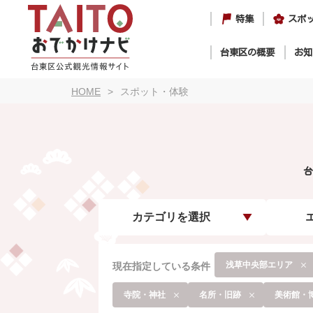
特集
スポ
台東区の概要
お知
HOME
スポット・体験
台
カテゴリを選択
浅草中央部エリア
現在指定している条件
寺院・神社
名所・旧跡
美術館・