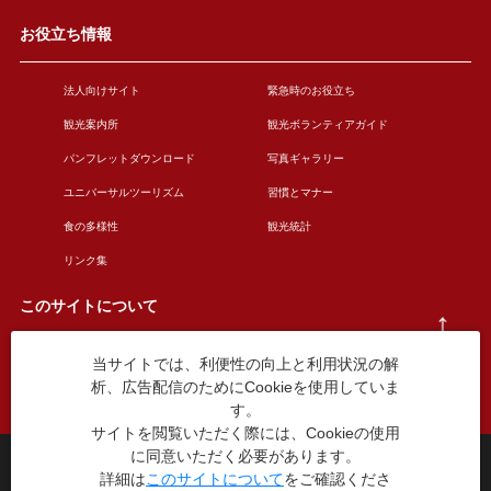
お役立ち情報
法人向けサイト
緊急時のお役立ち
観光案内所
観光ボランティアガイド
パンフレットダウンロード
写真ギャラリー
ユニバーサルツーリズム
習慣とマナー
食の多様性
観光統計
リンク集
このサイトについて
当サイトでは、利便性の向上と利用状況の解
このサイトについて
広告掲載について
析、広告配信のためにCookieを使用していま
お問い合わせ
す。
サイトを閲覧いただく際には、Cookieの使用
に同意いただく必要があります。
台東区役所観光課
詳細は
このサイトについて
をご確認くださ
〒110-8615 東京都台東区東上野4丁目5番6号