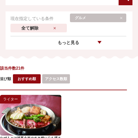
グルメ
現在指定している条件
全て解除
もっと見る
該当件数21件
並び順
おすすめ順
アクセス数順
ライター