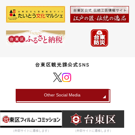
台東区観光課公式SNS
Other Social Media
（外部サイトに遷移します）
（外部サイトに遷移します）