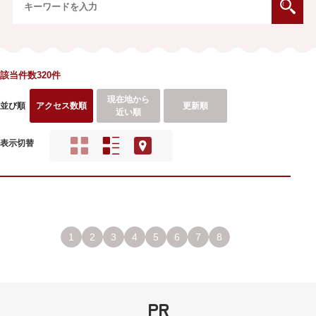
該当件数320件
現在地から
並び順
アクセス数順
更新順
近い順
表示切替
1
2
3
4
5
6
7
8
PR