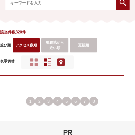
該当件数320件
現在地から
並び順
アクセス数順
更新順
近い順
表示切替
1
2
3
4
5
6
7
8
PR