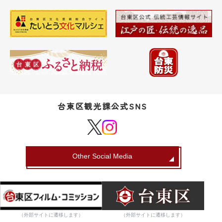
台東区観光課公式SNS
Other Social Media
（外部サイトに遷移します）
（外部サイトに遷移します）