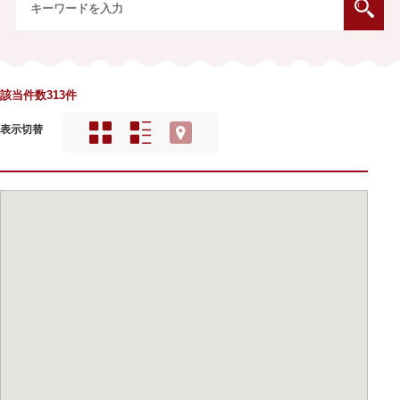
該当件数313件
表示切替