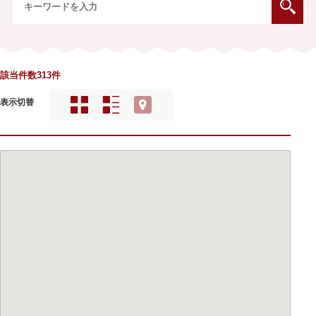
該当件数313件
表示切替