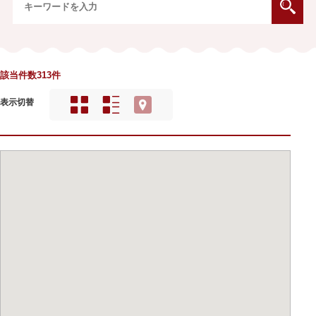
該当件数313件
表示切替