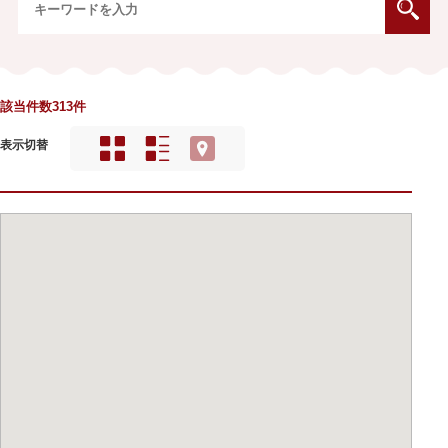
該当件数313件
表示切替