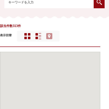
該当件数313件
表示切替