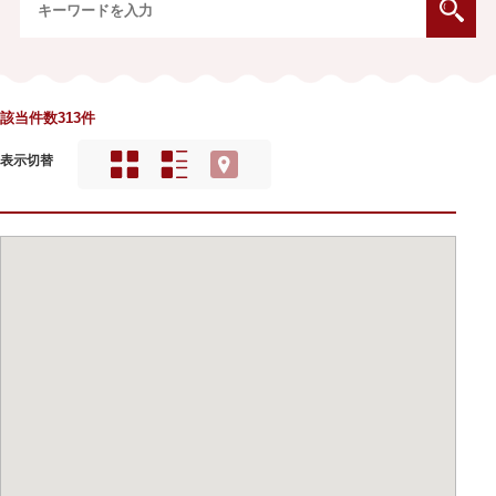
該当件数313件
表示切替