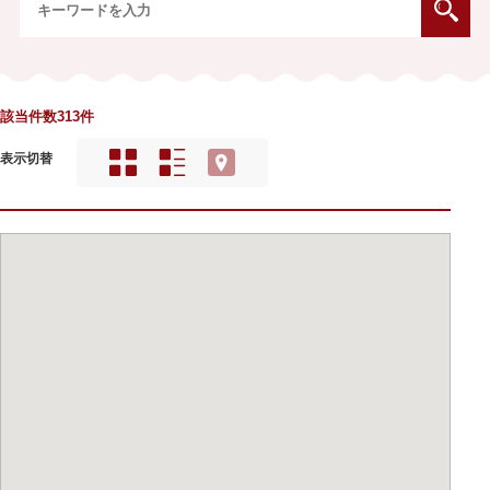
該当件数313件
表示切替