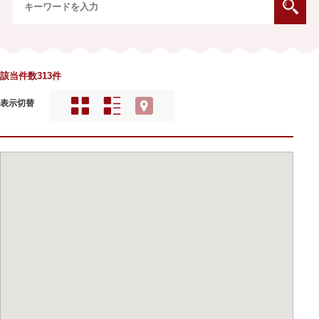
該当件数313件
表示切替