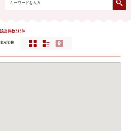
該当件数313件
表示切替