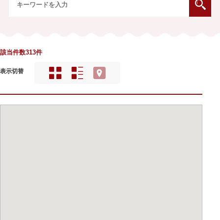
該当件数313件
表示切替