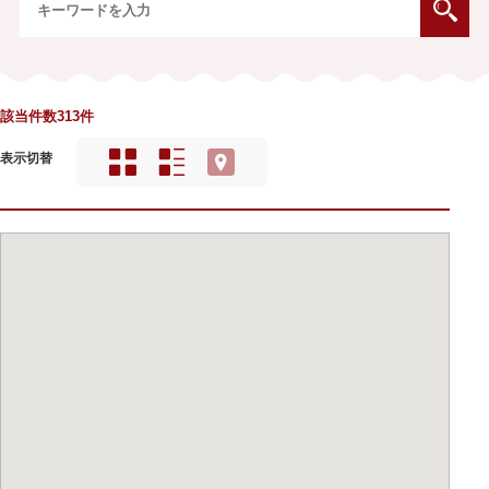
該当件数313件
表示切替