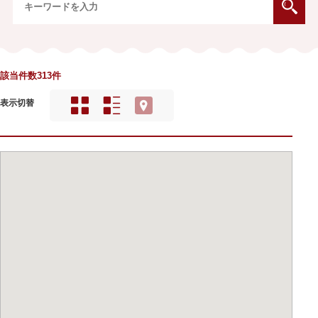
該当件数313件
表示切替