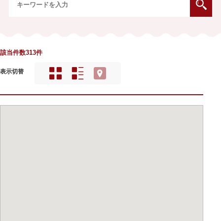
該当件数313件
表示切替