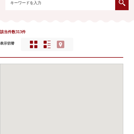
該当件数313件
表示切替