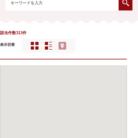
該当件数313件
表示切替