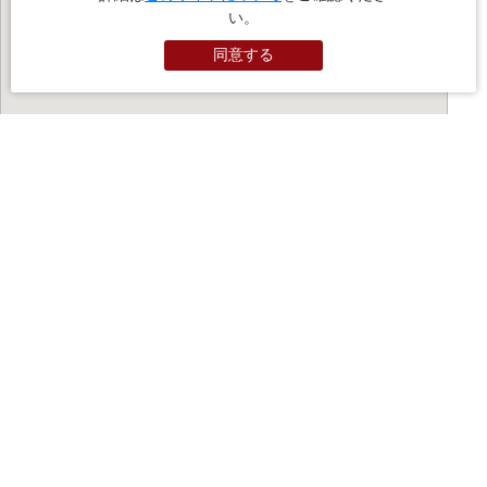
い。
同意する
PR
お役立ちサイト
（外部サイトに遷移します）