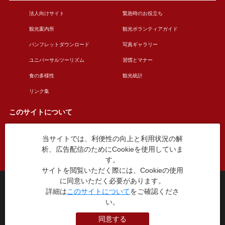
法人向けサイト
緊急時のお役立ち
観光案内所
観光ボランティアガイド
パンフレットダウンロード
写真ギャラリー
ユニバーサルツーリズム
習慣とマナー
食の多様性
観光統計
リンク集
このサイトについて
当サイトでは、利便性の向上と利用状況の解
このサイトについて
広告掲載について
析、広告配信のためにCookieを使用していま
お問い合わせ
す。
サイトを閲覧いただく際には、Cookieの使用
に同意いただく必要があります。
台東区役所観光課
詳細は
このサイトについて
をご確認くださ
〒110-8615 東京都台東区東上野4丁目5番6号
い。
TEL：03-5246-1151
（平日8:30〜17:15 土日祝休み）
同意する
本WEBサイトに掲就されている全データについて無断転載・引用を禁じます。