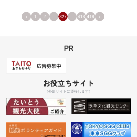
‹
1
2
...
327
...
418
419
›
PR
お役立ちサイト
（外部サイトに遷移します）