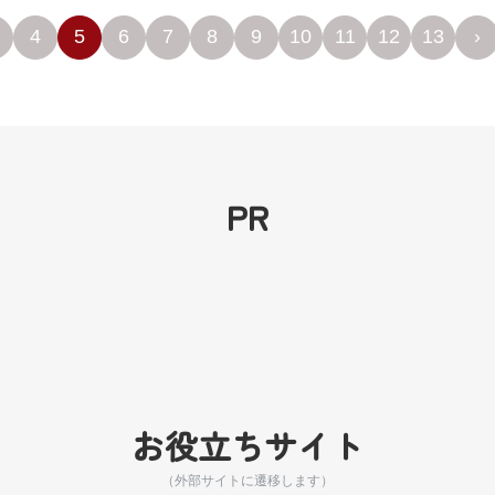
4
5
6
7
8
9
10
11
12
13
›
PR
お役立ちサイト
（外部サイトに遷移します）