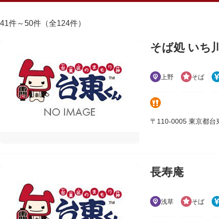
41件～50件（全124件）
そば処 いち
上野
そば
〒110-0005 東京都台東区
長寿庵
浅草
そば