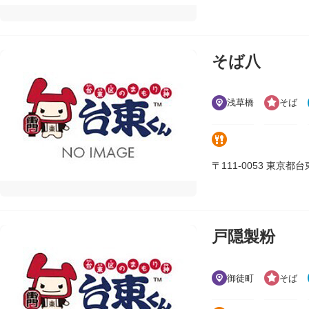
そば八
浅草橋
そば
〒111-0053 東京都台東区
戸隠製粉
御徒町
そば