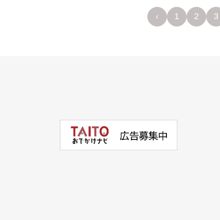
‹
1
2
3