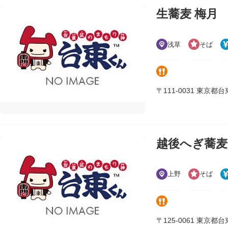
生蕎麦 梅月
浅草
そば
〒111-0031 東京都台東区
越後へぎ蕎麦
上野
そば
〒125-0061 東京都台東