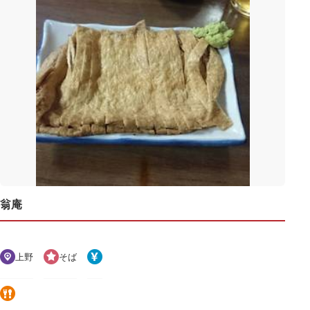
翁庵
上野
そば