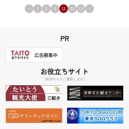
‹
1
2
3
11
12
13
›
PR
お役立ちサイト
（外部サイトに遷移します）