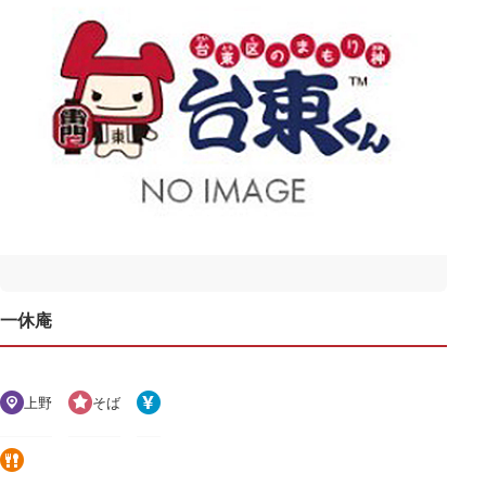
一休庵
上野
そば