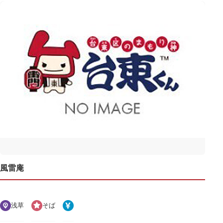
風雷庵
浅草
そば