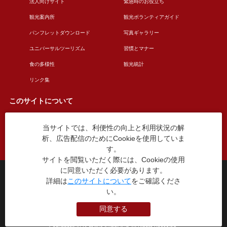
法人向けサイト
緊急時のお役立ち
観光案内所
観光ボランティアガイド
パンフレットダウンロード
写真ギャラリー
ユニバーサルツーリズム
習慣とマナー
食の多様性
観光統計
リンク集
このサイトについて
当サイトでは、利便性の向上と利用状況の解
このサイトについて
広告掲載について
析、広告配信のためにCookieを使用していま
お問い合わせ
す。
サイトを閲覧いただく際には、Cookieの使用
に同意いただく必要があります。
台東区役所観光課
詳細は
このサイトについて
をご確認くださ
〒110-8615 東京都台東区東上野4丁目5番6号
い。
TEL：03-5246-1151
（平日8:30〜17:15 土日祝休み）
同意する
本WEBサイトに掲就されている全データについて無断転載・引用を禁じます。