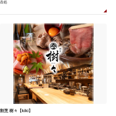
呑処
割烹 樹々【kiki】