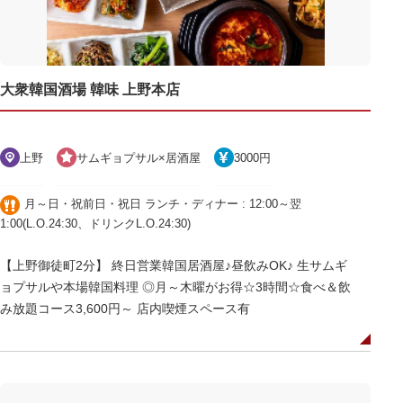
大衆韓国酒場 韓味 上野本店
上野
サムギョプサル×居酒屋
3000円
月～日・祝前日・祝日 ランチ・ディナー : 12:00～翌
1:00(L.O.24:30、ドリンクL.O.24:30)
【上野御徒町2分】 終日営業韓国居酒屋♪昼飲みOK♪ 生サムギ
ョプサルや本場韓国料理 ◎月～木曜がお得☆3時間☆食べ＆飲
み放題コース3,600円～ 店内喫煙スペース有