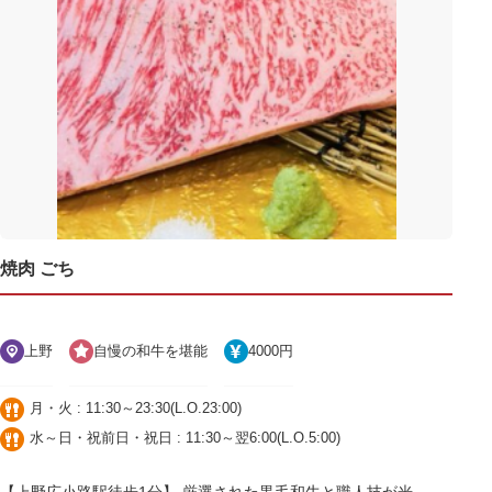
焼肉 ごち
上野
自慢の和牛を堪能
4000円
月・火 : 11:30～23:30(L.O.23:00)
水～日・祝前日・祝日 : 11:30～翌6:00(L.O.5:00)
【上野広小路駅徒歩1分】 厳選された黒毛和牛と職人技が光