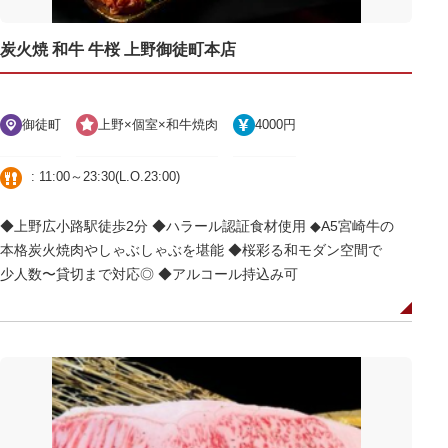
炭火焼 和牛 牛桜 上野御徒町本店
御徒町
上野×個室×和牛焼肉
4000円
: 11:00～23:30(L.O.23:00)
◆上野広小路駅徒歩2分 ◆ハラール認証食材使用 ◆A5宮崎牛の
本格炭火焼肉やしゃぶしゃぶを堪能 ◆桜彩る和モダン空間で
少人数〜貸切まで対応◎ ◆アルコール持込み可