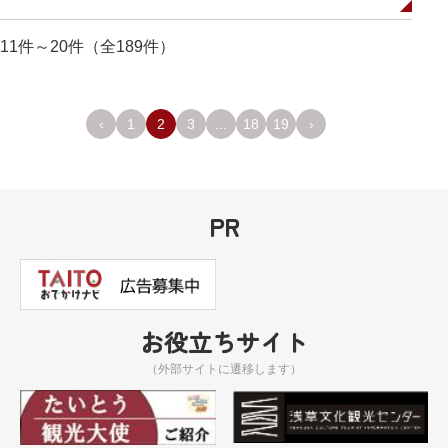
11件～20件（全189件）
‹
1
2
3
...
18
19
›
PR
お役立ちサイト
（外部サイトに遷移します）