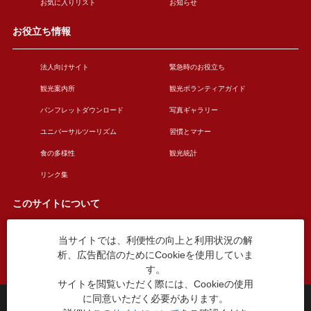
お気に入りリスト
お知らせ
お役立ち情報
法人向けサイト
緊急時のお役立ち
観光案内所
観光ボランティアガイド
パンフレットダウンロード
写真ギャラリー
ユニバーサルツーリズム
習慣とマナー
食の多様性
観光統計
リンク集
このサイトについて
当サイトでは、利便性の向上と利用状況の解
このサイトについて
広告掲載について
析、広告配信のためにCookieを使用していま
お問い合わせ
す。
サイトを閲覧いただく際には、Cookieの使用
に同意いただく必要があります。
台東区役所観光課