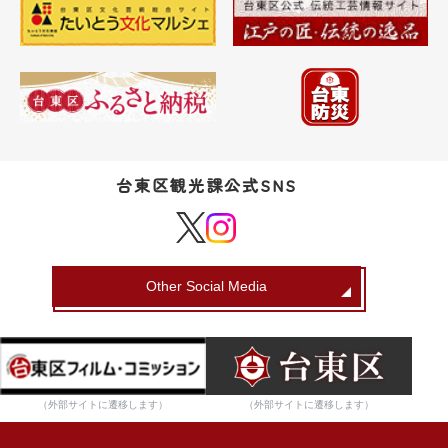
台東区観光課公式SNS
Other Social Media
（外部サイトに遷移します）
（外部サイトに遷移します）