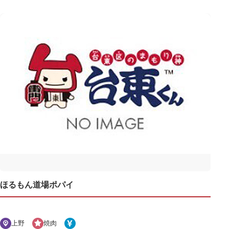
ほるもん道場ポパイ
上野
焼肉