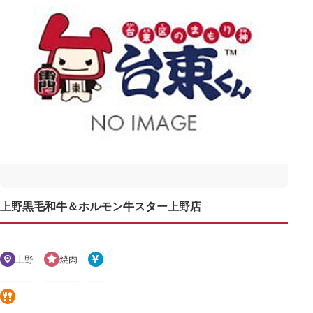
上野黒毛和牛＆ホルモン牛スター上野店
上野
焼肉