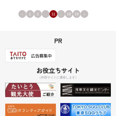
‹
1
2
...
11
...
18
19
›
PR
お役立ちサイト
（外部サイトに遷移します）