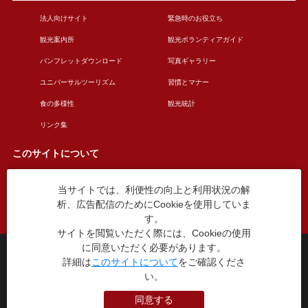
法人向けサイト
緊急時のお役立ち
観光案内所
観光ボランティアガイド
パンフレットダウンロード
写真ギャラリー
ユニバーサルツーリズム
習慣とマナー
食の多様性
観光統計
リンク集
このサイトについて
当サイトでは、利便性の向上と利用状況の解
このサイトについて
広告掲載について
析、広告配信のためにCookieを使用していま
お問い合わせ
す。
サイトを閲覧いただく際には、Cookieの使用
に同意いただく必要があります。
台東区役所観光課
詳細は
このサイトについて
をご確認くださ
〒110-8615 東京都台東区東上野4丁目5番6号
い。
TEL：03-5246-1151
（平日8:30〜17:15 土日祝休み）
同意する
本WEBサイトに掲就されている全データについて無断転載・引用を禁じます。