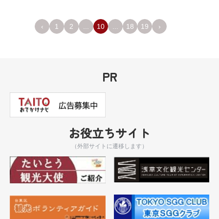
‹
1
2
...
10
...
18
19
›
PR
お役立ちサイト
（外部サイトに遷移します）