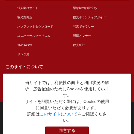
法人向けサイト
緊急時のお役立ち
観光案内所
観光ボランティアガイド
パンフレットダウンロード
写真ギャラリー
ユニバーサルツーリズム
習慣とマナー
食の多様性
観光統計
リンク集
このサイトについて
当サイトでは、利便性の向上と利用状況の解
このサイトについて
広告掲載について
析、広告配信のためにCookieを使用していま
お問い合わせ
す。
サイトを閲覧いただく際には、Cookieの使用
に同意いただく必要があります。
台東区役所観光課
詳細は
このサイトについて
をご確認くださ
〒110-8615 東京都台東区東上野4丁目5番6号
い。
TEL：03-5246-1151
（平日8:30〜17:15 土日祝休み）
同意する
本WEBサイトに掲就されている全データについて無断転載・引用を禁じます。